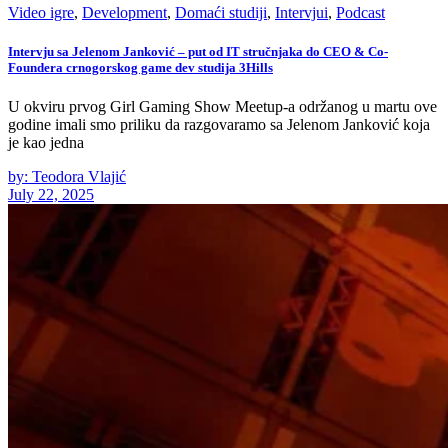
Video igre
,
Development
,
Domaći studiji
,
Intervjui
,
Podcast
Intervju sa Jelenom Janković – put od IT stručnjaka do CEO & Co-
Foundera crnogorskog game dev studija 3Hills
U okviru prvog Girl Gaming Show Meetup-a održanog u martu ove
godine imali smo priliku da razgovaramo sa Jelenom Janković koja
je kao jedna
by: Teodora Vlajić
July 22, 2025