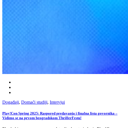
Događaji
,
Domaći studiji
,
Intervjui
Play!Con Spring 2025: Raspored predavanja i finalna lista govornika –
Vidimo se na prvom beogradskom ThrillerFestu!