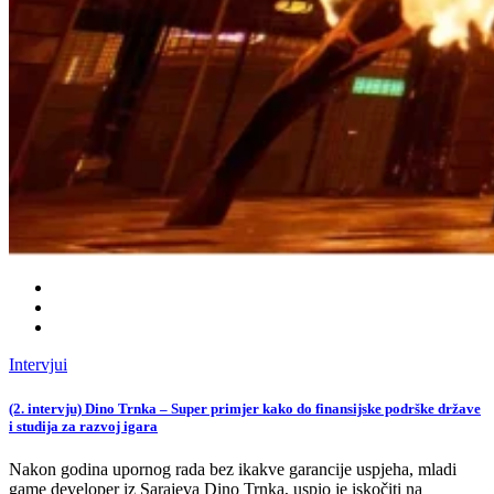
Intervjui
(2. intervju) Dino Trnka – Super primjer kako do finansijske podrške države
i studija za razvoj igara
Nakon godina upornog rada bez ikakve garancije uspjeha, mladi
game developer iz Sarajeva Dino Trnka, uspio je iskočiti na