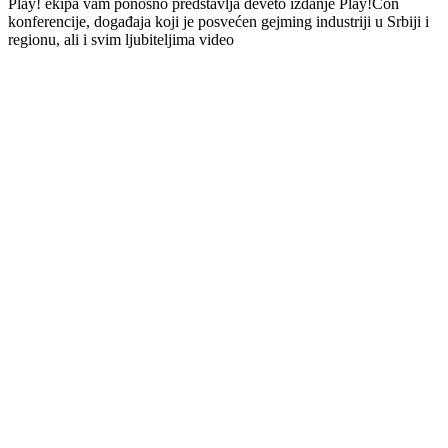
Play! ekipa vam ponosno predstavlja deveto izdanje Play!Con
konferencije, događaja koji je posvećen gejming industriji u Srbiji i
regionu, ali i svim ljubiteljima video
by: Božidar Radovanović
May 13, 2025