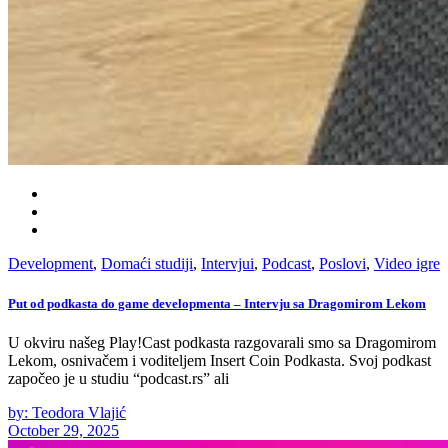
Development
,
Domaći studiji
,
Intervjui
,
Podcast
,
Poslovi
,
Video igre
Put od podkasta do game developmenta – Intervju sa Dragomirom Lekom
U okviru našeg Play!Cast podkasta razgovarali smo sa Dragomirom
Lekom, osnivačem i voditeljem Insert Coin Podkasta. Svoj podkast
započeo je u studiu “podcast.rs” ali
by: Teodora Vlajić
October 29, 2025