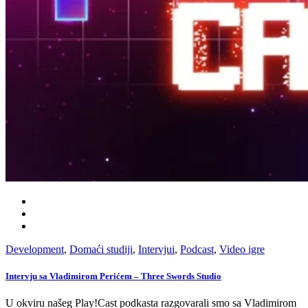
Development
,
Domaći studiji
,
Intervjui
,
Podcast
,
Video igre
Intervju sa Vladimirom Perićem – Three Swords Studio
U okviru našeg Play!Cast podkasta razgovarali smo sa Vladimirom