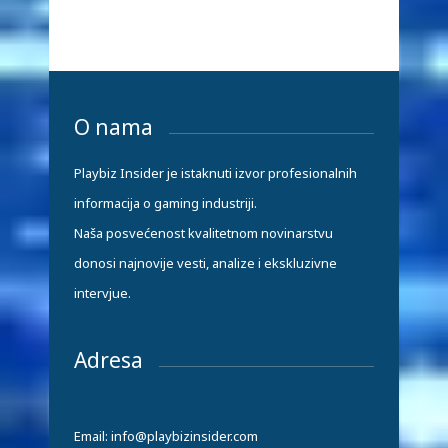
O nama
Playbiz Insider je istaknuti izvor profesionalnih
informacija o gaming industriji.
Naša posvećenost kvalitetnom novinarstvu
donosi najnovije vesti, analize i ekskluzivne
intervjue.
Adresa
Email: info@playbizinsider.com