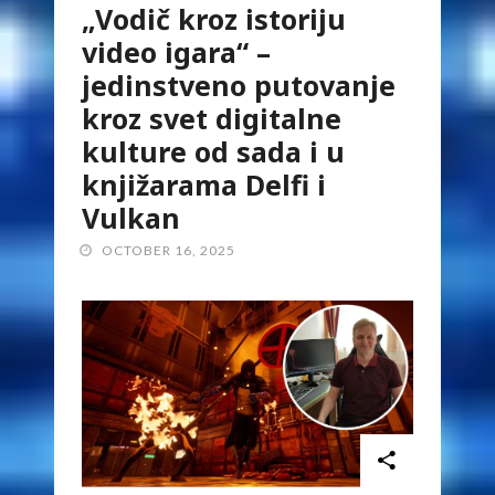
„Vodič kroz istoriju
video igara“ –
jedinstveno putovanje
kroz svet digitalne
kulture od sada i u
knjižarama Delfi i
Vulkan
OCTOBER 16, 2025