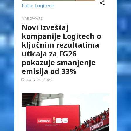
Foto: Logitech
HARDWARE
Novi izveštaj
kompanije Logitech o
ključnim rezultatima
uticaja za FG26
pokazuje smanjenje
emisija od 33%
JULY 21, 2026