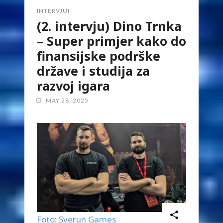
INTERVJUI
(2. intervju) Dino Trnka
– Super primjer kako do
finansijske podrške
države i studija za
razvoj igara
MAY 28, 2025
Foto: Sverun Games