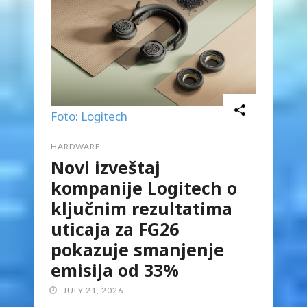
Foto: Logitech
HARDWARE
Novi izveštaj
kompanije Logitech o
ključnim rezultatima
uticaja za FG26
pokazuje smanjenje
emisija od 33%
JULY 21, 2026