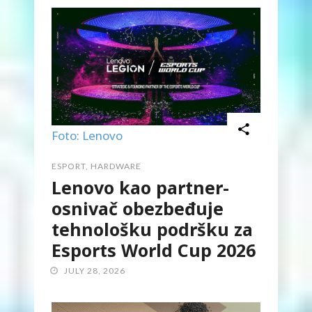
Foto: Lenovo
ESPORT
,
HARDWARE
Lenovo kao partner-
osnivač obezbeđuje
tehnološku podršku za
Esports World Cup 2026
JULY 28, 2026