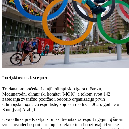
Istorijski trenutak za esport
Tri dana pre početka Letnjih olimpijskih igara u Parizu,
Međunarodni olimpijski komitet (MOK) je tokom svog 142.
zasedanja zvanično podržao i odobrio organizaciju prvih
Olimpijskih igara za esportiste, koje će se održati 2025. godine u
Saudijskoj Arabiji.
Ova odluka predstavlja istorijski trenutak za esport i gejming širom
sveta, uvodeći esport u olimpijski ekosistem i obećavajući velike