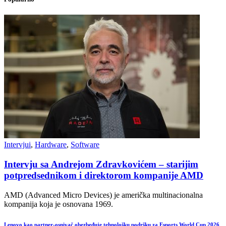
Intervjui
,
Hardware
,
Software
Intervju sa Andrejom Zdravkovićem – starijim
potpredsednikom i direktorom kompanije AMD
AMD (Advanced Micro Devices) je američka multinacionalna
kompanija koja je osnovana 1969.
Lenovo kao partner-osnivač obezbeđuje tehnološku podršku za Esports World Cup 2026