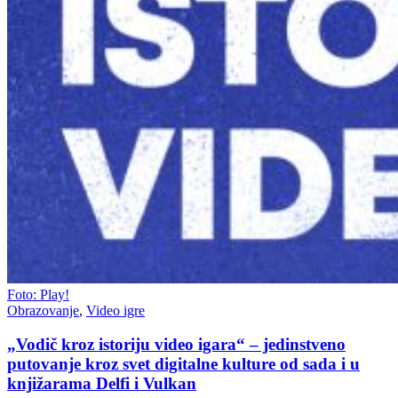
Foto: Play!
Obrazovanje
,
Video igre
„Vodič kroz istoriju video igara“ – jedinstveno
putovanje kroz svet digitalne kulture od sada i u
knjižarama Delfi i Vulkan