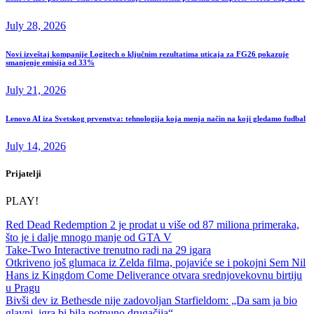
July 28, 2026
Novi izveštaj kompanije Logitech o ključnim rezultatima uticaja za FG26 pokazuje
smanjenje emisija od 33%
July 21, 2026
Lenovo AI iza Svetskog prvenstva: tehnologija koja menja način na koji gledamo fudbal
July 14, 2026
Prijatelji
PLAY!
Red Dead Redemption 2 je prodat u više od 87 miliona primeraka,
što je i dalje mnogo manje od GTA V
Take-Two Interactive trenutno radi na 29 igara
Otkriveno još glumaca iz Zelda filma, pojaviće se i pokojni Sem Nil
Hans iz Kingdom Come Deliverance otvara srednjovekovnu birtiju
u Pragu
Bivši dev iz Bethesde nije zadovoljan Starfieldom: „Da sam ja bio
glavni, igra bi bila potpuno drugačija“