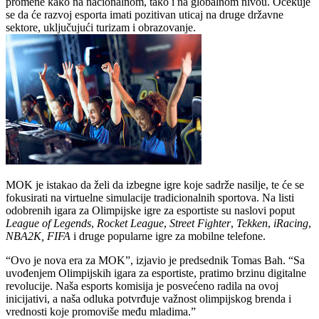
promene kako na nacionalnom, tako i na globalnom nivou. Očekuje
se da će razvoj esporta imati pozitivan uticaj na druge državne
sektore, uključujući turizam i obrazovanje.
MOK je istakao da želi da izbegne igre koje sadrže nasilje, te će se
fokusirati na virtuelne simulacije tradicionalnih sportova. Na listi
odobrenih igara za Olimpijske igre za esportiste su naslovi poput
League of Legends
,
Rocket League
,
Street Fighter
,
Tekken
,
iRacing
,
NBA2K,
FIFA
i druge popularne igre za mobilne telefone.
“Ovo je nova era za MOK”, izjavio je predsednik Tomas Bah. “Sa
uvođenjem Olimpijskih igara za esportiste, pratimo brzinu digitalne
revolucije. Naša esports komisija je posvećeno radila na ovoj
inicijativi, a naša odluka potvrđuje važnost olimpijskog brenda i
vrednosti koje promoviše među mladima.”