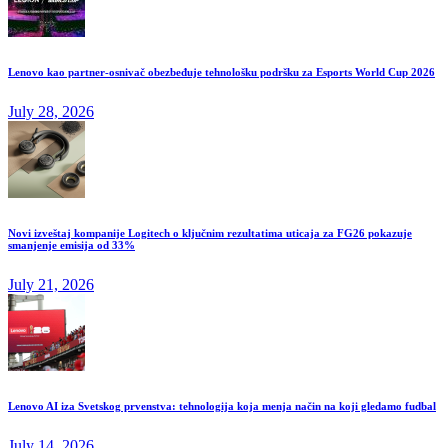
Lenovo kao partner-osnivač obezbeđuje tehnološku podršku za Esports World Cup 2026
July 28, 2026
Novi izveštaj kompanije Logitech o ključnim rezultatima uticaja za FG26 pokazuje
smanjenje emisija od 33%
July 21, 2026
Lenovo AI iza Svetskog prvenstva: tehnologija koja menja način na koji gledamo fudbal
July 14, 2026