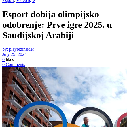
Esport
,
Video igre
Esport dobija olimpijsko
odobrenje: Prve igre 2025. u
Saudijskoj Arabiji
by: playbizinsider
July 25, 2024
0
likes
0 Comments