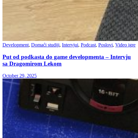
Development
,
Domaći studiji
,
Intervjui
,
Podcast
,
Poslovi
,
Video igre
Put od podkasta do game developmenta – Intervju
sa Dragomirom Lekom
October 29, 2025