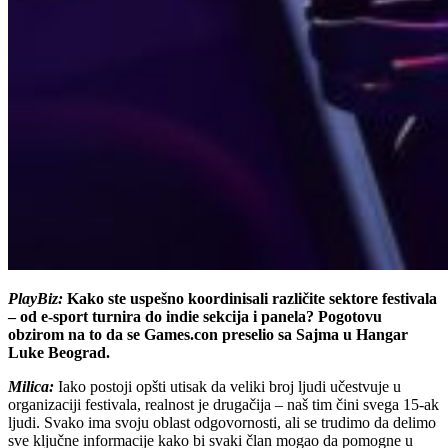
PlayBiz:
Kako ste uspešno koordinisali različite sektore festivala
– od e-sport turnira do indie sekcija i panela? Pogotovu
obzirom na to da se Games.con preselio sa Sajma u Hangar
Luke Beograd.
Milica:
Iako postoji opšti utisak da veliki broj ljudi učestvuje u
organizaciji festivala, realnost je drugačija – naš tim čini svega 15-ak
ljudi. Svako ima svoju oblast odgovornosti, ali se trudimo da delimo
sve ključne informacije kako bi svaki član mogao da pomogne u