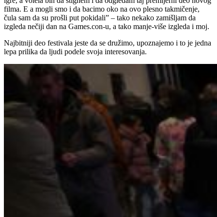
igre, a volela bih da stignem i da odgledam taj premijerni deo novog
filma. E a mogli smo i da bacimo oko na ovo plesno takmičenje,
čula sam da su prošli put pokidali” – tako nekako zamišljam da
izgleda nečiji dan na Games.con-u, a tako manje-više izgleda i moj.
Najbitniji deo festivala jeste da se družimo, upoznajemo i to je jedna
lepa prilika da ljudi podele svoja interesovanja.