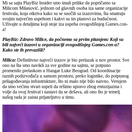
Mi sa sajta PlayBiz Insider smo imali prilike da popričamo sa
Milicom Milanović, jednom od glavnih osoba iza same organizacije
festivala, koja otkriva kako su se suočili sa izazovima, šta smatraju
svojim najvećim uspehom i kakvi su im planovi za budućnost.
Uživajte u detaljima koji stoje iza uspeha ovogodišnjeg Games.con-
a!
PlayBiz: Zdravo Milice, da počnemo sa prvim pitanjem: Koji su
bili najveći izazovi u organizaciji ovogodišnjeg Games.con-a?
Kako ste ih prevazišli?
Milica:
Definitivno najveći izazov je bio prelazak u nov prostor. Sve
ono na šta smo navikli za sve godine na sajmu, se potpuno
promenilo prelaskom u Hangar Luke Beograd. Od koordinacije
raznih podizvođača u samom prostoru, preko logistike, do potpunog
prilagođavanja infrastrukture, što ni malo nije bilo naivno. Verujem
da smo većinu stvari uspeli da rešimo upravo zbog entuzijazma i
volje da ovaj festival i nastavi da se dešava, ali ono što je temelj
našeg rada je zaista prijateljstvo u timu.