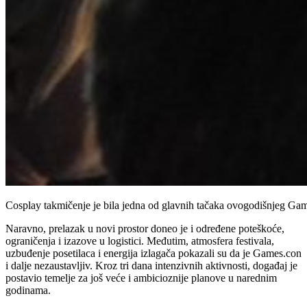
Cosplay takmičenje je bila jedna od glavnih tačaka ovogodišnjeg Ga
Naravno, prelazak u novi prostor doneo je i određene poteškoće,
ograničenja i izazove u logistici. Međutim, atmosfera festivala,
uzbuđenje posetilaca i energija izlagača pokazali su da je Games.con
i dalje nezaustavljiv. Kroz tri dana intenzivnih aktivnosti, događaj je
postavio temelje za još veće i ambicioznije planove u narednim
godinama.