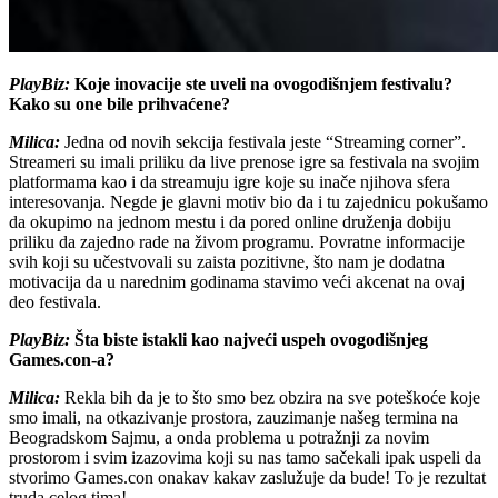
PlayBiz:
Koje inovacije ste uveli na ovogodišnjem festivalu?
Kako su one bile prihvaćene?
Milica:
Jedna od novih sekcija festivala jeste “Streaming corner”.
Streameri su imali priliku da live prenose igre sa festivala na svojim
platformama kao i da streamuju igre koje su inače njihova sfera
interesovanja. Negde je glavni motiv bio da i tu zajednicu pokušamo
da okupimo na jednom mestu i da pored online druženja dobiju
priliku da zajedno rade na živom programu. Povratne informacije
svih koji su učestvovali su zaista pozitivne, što nam je dodatna
motivacija da u narednim godinama stavimo veći akcenat na ovaj
deo festivala.
PlayBiz:
Šta biste istakli kao najveći uspeh ovogodišnjeg
Games.con-a?
Milica:
Rekla bih da je to što smo bez obzira na sve poteškoće koje
smo imali, na otkazivanje prostora, zauzimanje našeg termina na
Beogradskom Sajmu, a onda problema u potražnji za novim
prostorom i svim izazovima koji su nas tamo sačekali ipak uspeli da
stvorimo Games.con onakav kakav zaslužuje da bude! To je rezultat
truda celog tima!