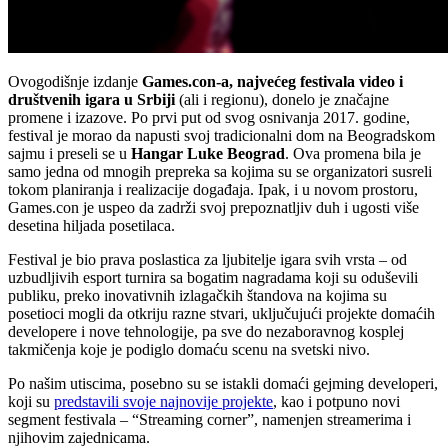
Ovogodišnje izdanje
Games.con-a, najvećeg festivala video i
društvenih igara u Srbiji
(ali i regionu), donelo je značajne
promene i izazove. Po prvi put od svog osnivanja 2017. godine,
festival je morao da napusti svoj tradicionalni dom na Beogradskom
sajmu i preseli se u
Hangar Luke Beograd
. Ova promena bila je
samo jedna od mnogih prepreka sa kojima su se organizatori susreli
tokom planiranja i realizacije događaja. Ipak, i u novom prostoru,
Games.con je uspeo da zadrži svoj prepoznatljiv duh i ugosti više
desetina hiljada posetilaca.
Festival je bio prava poslastica za ljubitelje igara svih vrsta – od
uzbudljivih esport turnira sa bogatim nagradama koji su oduševili
publiku, preko inovativnih izlagačkih štandova na kojima su
posetioci mogli da otkriju razne stvari, uključujući projekte domaćih
developere i nove tehnologije, pa sve do nezaboravnog kosplej
takmičenja koje je podiglo domaću scenu na svetski nivo.
Po našim utiscima, posebno su se istakli domaći gejming developeri,
koji su
predstavili svoje najnovije projekte
, kao i potpuno novi
segment festivala – “Streaming corner”, namenjen streamerima i
njihovim zajednicama.