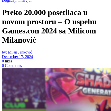
Događaji
,
Intervjui
Preko 20.000 posetilaca u
novom prostoru – O uspehu
Games.con 2024 sa Milicom
Milanović
by: Milan Janković
December 17, 2024
0
likes
0 Comments