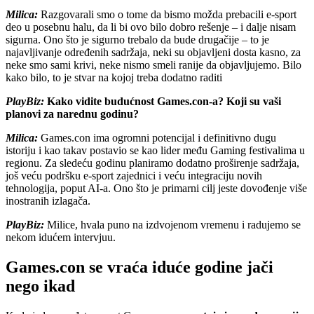
Milica:
Razgovarali smo o tome da bismo možda prebacili e-sport
deo u posebnu halu, da li bi ovo bilo dobro rešenje – i dalje nisam
sigurna. Ono što je sigurno trebalo da bude drugačije – to je
najavljivanje određenih sadržaja, neki su objavljeni dosta kasno, za
neke smo sami krivi, neke nismo smeli ranije da objavljujemo. Bilo
kako bilo, to je stvar na kojoj treba dodatno raditi
PlayBiz:
Kako vidite budućnost Games.con-a? Koji su vaši
planovi za narednu godinu?
Milica:
Games.con ima ogromni potencijal i definitivno dugu
istoriju i kao takav postavio se kao lider među Gaming festivalima u
regionu. Za sledeću godinu planiramo dodatno proširenje sadržaja,
još veću podršku e-sport zajednici i veću integraciju novih
tehnologija, poput AI-a. Ono što je primarni cilj jeste dovođenje više
inostranih izlagača.
PlayBiz:
Milice, hvala puno na izdvojenom vremenu i radujemo se
nekom idućem intervjuu.
Games.con se vraća iduće godine jači
nego ikad