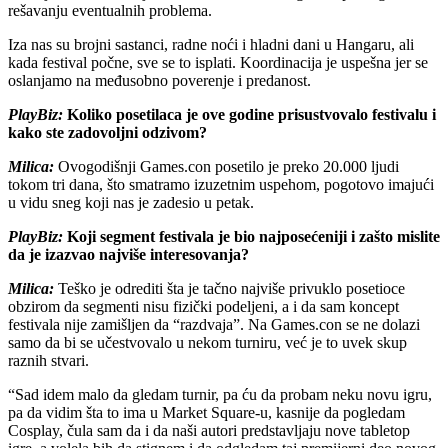
rešavanju eventualnih problema.
Iza nas su brojni sastanci, radne noći i hladni dani u Hangaru, ali
kada festival počne, sve se to isplati. Koordinacija je uspešna jer se
oslanjamo na međusobno poverenje i predanost.
PlayBiz:
Koliko posetilaca je ove godine prisustvovalo festivalu i
kako ste zadovoljni odzivom?
Milica:
Ovogodišnji Games.con posetilo je preko 20.000 ljudi
tokom tri dana, što smatramo izuzetnim uspehom, pogotovo imajući
u vidu sneg koji nas je zadesio u petak.
PlayBiz:
Koji segment festivala je bio najposećeniji i zašto mislite
da je izazvao najviše interesovanja?
Milica:
Teško je odrediti šta je tačno najviše privuklo posetioce
obzirom da segmenti nisu fizički podeljeni, a i da sam koncept
festivala nije zamišljen da “razdvaja”. Na Games.con se ne dolazi
samo da bi se učestvovalo u nekom turniru, već je to uvek skup
raznih stvari.
“Sad idem malo da gledam turnir, pa ću da probam neku novu igru,
pa da vidim šta to ima u Market Square-u, kasnije da pogledam
Cosplay, čula sam da i da naši autori predstavljaju nove tabletop