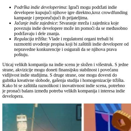
Podrška indie developerima
: Igrači mogu podržati indie
developere kupujući njihove igre direktno,kroz crowdfunding
kampanje i preporučujući ih prijateljima.
Jačanje indie zajednice
: Stvaranje mreža i zajednica koje
povezuju indie developere može im pomoći da se međusobno
podržavaju i dele znanja.
Regulacija tržišta
: Vlade i regulatorni organi trebali bi
razmotriti uvođenje propisa koji bi zaštitili indie developere od
nepravedne konkurencije i osigurali da se njihova prava
poštuju.
Uticaj velikih kompanija na indie scenu je složen i višestruk. S jedne
strane, akvizicije mogu doneti finansijsku stabilnost i povećanu
vidljivost indie studijima. S druge strane, one mogu dovesti do
gubitka kreativne slobode, gašenja studija i homogenizacije tržišta.
Kako bi se zaštitila raznolikost i inovativnost indie scena, potrebno
je pronaći balans između potreba velikih kompanija i interesa indie
developera.