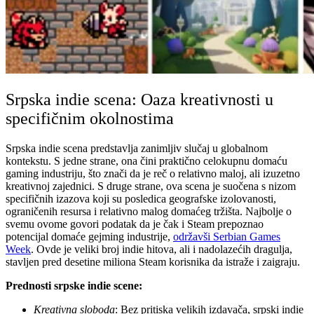
Srpska indie scena: Oaza kreativnosti u
specifičnim okolnostima
Srpska indie scena predstavlja zanimljiv slučaj u globalnom
kontekstu. S jedne strane, ona čini praktično celokupnu domaću
gaming industriju, što znači da je reč o relativno maloj, ali izuzetno
kreativnoj zajednici. S druge strane, ova scena je suočena s nizom
specifičnih izazova koji su posledica geografske izolovanosti,
ograničenih resursa i relativno malog domaćeg tržišta. Najbolje o
svemu ovome govori podatak da je čak i Steam prepoznao
potencijal domaće gejming industrije,
održavši Serbian Games
Week
. Ovde je veliki broj indie hitova, ali i nadolazećih dragulja,
stavljen pred desetine miliona Steam korisnika da istraže i zaigraju.
Prednosti srpske indie scene:
Kreativna sloboda
: Bez pritiska velikih izdavača, srpski indie