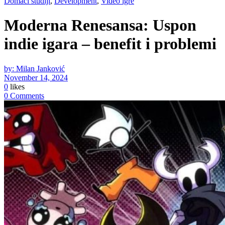
Domaći studiji
,
Development
,
Video igre
Moderna Renesansa: Uspon
indie igara – benefit i problemi
by: Milan Janković
November 14, 2024
0
likes
0 Comments