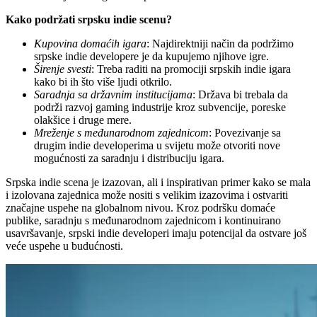
Kako podržati srpsku indie scenu?
Kupovina domaćih igara
: Najdirektniji način da podržimo
srpske indie developere je da kupujemo njihove igre.
Širenje svesti
: Treba raditi na promociji srpskih indie igara
kako bi ih što više ljudi otkrilo.
Saradnja sa državnim institucijama
: Država bi trebala da
podrži razvoj gaming industrije kroz subvencije, poreske
olakšice i druge mere.
Mreženje s međunarodnom zajednicom
: Povezivanje sa
drugim indie developerima u svijetu može otvoriti nove
mogućnosti za saradnju i distribuciju igara.
Srpska indie scena je izazovan, ali i inspirativan primer kako se mala
i izolovana zajednica može nositi s velikim izazovima i ostvariti
značajne uspehe na globalnom nivou. Kroz podršku domaće
publike, saradnju s međunarodnom zajednicom i kontinuirano
usavršavanje, srpski indie developeri imaju potencijal da ostvare još
veće uspehe u budućnosti.