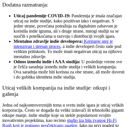
Dodatna razmatranja:
Uticaj pandemije COVID-19:
Pandemija je imala značajan
uticaj na indie studije, kako pozitivan tako i negativan. S
jedne strane, povećana potražnja za digitalnim zabavom je
koristila indie igrama, ali s druge strane, mnogi studiji su se
suočili s poteškoćama u razvoju i distribuciji svojih igara.
Mentalno zdravlje indie developera:
Kreiranje igre je
intenzivan i stresan proces
, a indie developeri često rade pod
velikim pritiskom. To može imati negativan uticaj na njihovo
mentalno zdravlje.
Odnos između indie i AAA studija:
U poslednje vreme sve
je češća saradnja između indie studija i velikih kompanija.
Ova saradnja može biti korisna za obe strane, ali može dovesti
i do gubitka identiteta indie studija.
Uticaj velikih kompanija na indie studije: otkupi i
gašenja
Jedna od najkontroverznijih tema u svetu indie igara je uticaj velikih
korporacija. Često se događa da veliki izdavači ili tehnološki giganti
otkupe manje, indie studije koje su stekle popularnost svojim
inovativnim projektima, kao recimo
studio iza hita zvanog Hi-Fi
Rush koji je potpuno neočekivano ugašen
. Iako na prvi pogled to