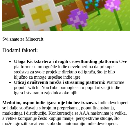
Svi znate za Minecraft
Dodatni faktori:
Uloga Kickstartera i drugih crowdfunding platformi:
Ove
platforme su omogućile indie developerima da prikupe
sredstva za svoje projekte direktno od igrača, što je bilo
ključno za mnoge uspešne indie igre.
Uticaj društvenih mreža i streaming platformi:
Platforme
poput Twitch i YouTube pomogle su u popularizaciji indie
igara i stvaranju zajednica oko njih.
Međutim, uspon indie igara nije bio bez izazova.
Indie developeri
se i dalje suočavaju s brojnim preprekama, poput finansiranja,
marketinga i distribucije. Konkurencija sa AAA naslovima je velika,
a velike kompanije često kupuju manje, perspektivne studije, što
može ugroziti kreativnu slobodu i autonomiju indie developera.