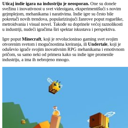
Uticaj indie igara na industriju je neosporan.
One su donele
svežinu i inovativnost u svet videoigara, eksperimentišući s novim
gejmplejom, mehanikama i narativima. Indie igre su često bile
pokretači novih trendova, popularizirajući žanrove poput roguelike,
metroidvania i visual novel. Takođe su doprinele većoj raznolikosti
u industriji, nudeći igračima širi spektar iskustava i perspektiva.
Igre poput
Minecraft
, koji je revolucionirao gaming svet svojim
otvorenim svetom i mogućnostima kreiranja, ili
Undertale
, koji je
oduševio igrače svojim inovativnim RPG mehanikama i emotivnom
pričom, su samo neki od primera kako su indie igre promenile
industriju, a ima ih nebrojeno mnogo.