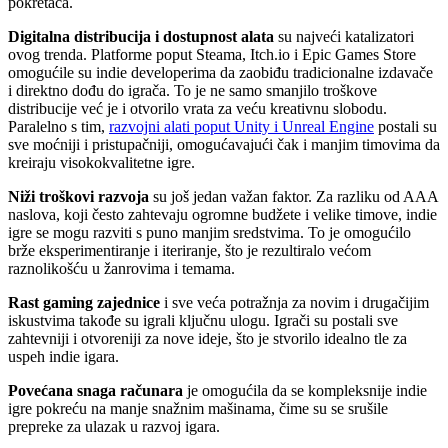
pokretača.
Digitalna distribucija i dostupnost alata
su najveći katalizatori
ovog trenda. Platforme poput Steama, Itch.io i Epic Games Store
omogućile su indie developerima da zaobiđu tradicionalne izdavače
i direktno dođu do igrača. To je ne samo smanjilo troškove
distribucije već je i otvorilo vrata za veću kreativnu slobodu.
Paralelno s tim,
razvojni alati poput Unity i Unreal Engine
postali su
sve moćniji i pristupačniji, omogućavajući čak i manjim timovima da
kreiraju visokokvalitetne igre.
Niži troškovi razvoja
su još jedan važan faktor. Za razliku od AAA
naslova, koji često zahtevaju ogromne budžete i velike timove, indie
igre se mogu razviti s puno manjim sredstvima. To je omogućilo
brže eksperimentiranje i iteriranje, što je rezultiralo većom
raznolikošću u žanrovima i temama.
Rast gaming zajednice
i sve veća potražnja za novim i drugačijim
iskustvima takođe su igrali ključnu ulogu. Igrači su postali sve
zahtevniji i otvoreniji za nove ideje, što je stvorilo idealno tle za
uspeh indie igara.
Povećana snaga računara
je omogućila da se kompleksnije indie
igre pokreću na manje snažnim mašinama, čime su se srušile
prepreke za ulazak u razvoj igara.