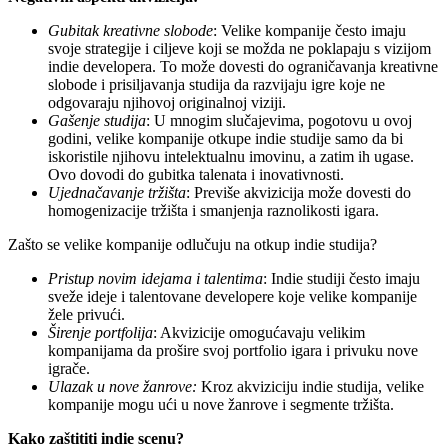
Gubitak kreativne slobode
: Velike kompanije često imaju
svoje strategije i ciljeve koji se možda ne poklapaju s vizijom
indie developera. To može dovesti do ograničavanja kreativne
slobode i prisiljavanja studija da razvijaju igre koje ne
odgovaraju njihovoj originalnoj viziji.
Gašenje studija
: U mnogim slučajevima, pogotovu u ovoj
godini, velike kompanije otkupe indie studije samo da bi
iskoristile njihovu intelektualnu imovinu, a zatim ih ugase.
Ovo dovodi do gubitka talenata i inovativnosti.
Ujednačavanje tržišta
: Previše akvizicija može dovesti do
homogenizacije tržišta i smanjenja raznolikosti igara.
Zašto se velike kompanije odlučuju na otkup indie studija?
Pristup novim idejama i talentima
: Indie studiji često imaju
sveže ideje i talentovane developere koje velike kompanije
žele privući.
Širenje portfolija
: Akvizicije omogućavaju velikim
kompanijama da prošire svoj portfolio igara i privuku nove
igrače.
Ulazak u nove žanrove:
Kroz akviziciju indie studija, velike
kompanije mogu ući u nove žanrove i segmente tržišta.
Kako zaštititi indie scenu?