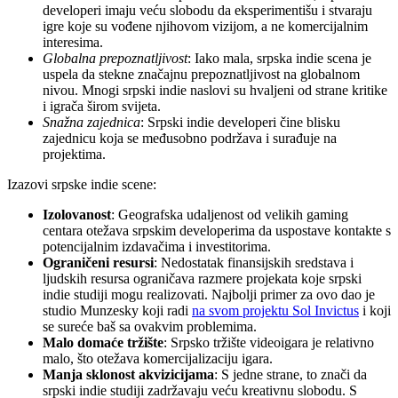
developeri imaju veću slobodu da eksperimentišu i stvaraju
igre koje su vođene njihovom vizijom, a ne komercijalnim
interesima.
Globalna prepoznatljivost
: Iako mala, srpska indie scena je
uspela da stekne značajnu prepoznatljivost na globalnom
nivou. Mnogi srpski indie naslovi su hvaljeni od strane kritike
i igrača širom svijeta.
Snažna zajednica
: Srpski indie developeri čine blisku
zajednicu koja se međusobno podržava i surađuje na
projektima.
Izazovi srpske indie scene:
Izolovanost
: Geografska udaljenost od velikih gaming
centara otežava srpskim developerima da uspostave kontakte s
potencijalnim izdavačima i investitorima.
Ograničeni resursi
: Nedostatak finansijskih sredstava i
ljudskih resursa ograničava razmere projekata koje srpski
indie studiji mogu realizovati. Najbolji primer za ovo dao je
studio Munzesky koji radi
na svom projektu Sol Invictus
i koji
se sureće baš sa ovakvim problemima.
Malo domaće tržište
: Srpsko tržište videoigara je relativno
malo, što otežava komercijalizaciju igara.
Manja sklonost akvizicijama
: S jedne strane, to znači da
srpski indie studiji zadržavaju veću kreativnu slobodu. S