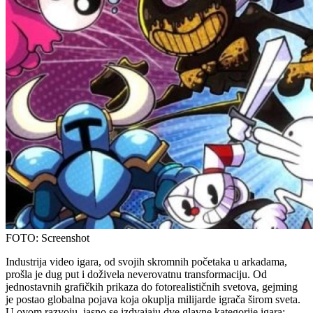
FOTO: Screenshot
Industrija video igara, od svojih skromnih početaka u arkadama,
prošla je dug put i doživela neverovatnu transformaciju. Od
jednostavnih grafičkih prikaza do fotorealističnih svetova, gejming
je postao globalna pojava koja okuplja milijarde igrača širom sveta.
U ovom razvoju, jasno se izdvajaju dve glavne kategorije igara: