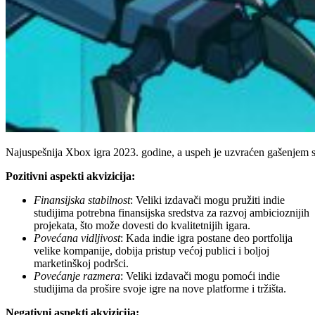
Najuspešnija Xbox igra 2023. godine, a uspeh je uzvraćen gašenjem 
Pozitivni aspekti akvizicija:
Finansijska stabilnost
: Veliki izdavači mogu pružiti indie
studijima potrebna finansijska sredstva za razvoj ambicioznijih
projekata, što može dovesti do kvalitetnijih igara.
Povećana vidljivost
: Kada indie igra postane deo portfolija
velike kompanije, dobija pristup većoj publici i boljoj
marketinškoj podršci.
Povećanje razmera
: Veliki izdavači mogu pomoći indie
studijima da prošire svoje igre na nove platforme i tržišta.
Negativni aspekti akvizicija: