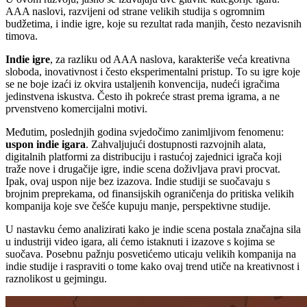
AAA naslovi, razvijeni od strane velikih studija s ogromnim
budžetima, i indie igre, koje su rezultat rada manjih, često nezavisnih
timova.
Indie igre
, za razliku od AAA naslova, karakteriše veća kreativna
sloboda, inovativnost i često eksperimentalni pristup. To su igre koje
se ne boje izaći iz okvira ustaljenih konvencija, nudeći igračima
jedinstvena iskustva. Često ih pokreće strast prema igrama, a ne
prvenstveno komercijalni motivi.
Međutim, poslednjih godina svjedočimo zanimljivom fenomenu:
uspon indie igara
. Zahvaljujući dostupnosti razvojnih alata,
digitalnih platformi za distribuciju i rastućoj zajednici igrača koji
traže nove i drugačije igre, indie scena doživljava pravi procvat.
Ipak, ovaj uspon nije bez izazova. Indie studiji se suočavaju s
brojnim preprekama, od finansijskih ograničenja do pritiska velikih
kompanija koje sve češće kupuju manje, perspektivne studije.
U nastavku ćemo analizirati kako je indie scena postala značajna sila
u industriji video igara, ali ćemo istaknuti i izazove s kojima se
suočava. Posebnu pažnju posvetićemo uticaju velikih kompanija na
indie studije i raspraviti o tome kako ovaj trend utiče na kreativnost i
raznolikost u gejmingu.