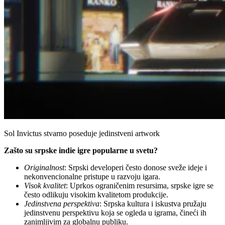
Sol Invictus stvarno poseduje jedinstveni artwork
Zašto su srpske indie igre popularne u svetu?
Originalnost
: Srpski developeri često donose sveže ideje i
nekonvencionalne pristupe u razvoju igara.
Visok kvalitet
: Uprkos ograničenim resursima, srpske igre se
često odlikuju visokim kvalitetom produkcije.
Jedinstvena perspektiva
: Srpska kultura i iskustva pružaju
jedinstvenu perspektivu koja se ogleda u igrama, čineći ih
zanimljivim za globalnu publiku.