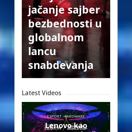
jačanje sajber
bezbednosti u
globalnom
lancu
snabdevanja
Latest Videos
ESPORT
,
HARDWARE
Lenovo kao