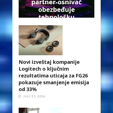
partner-osnivač
obezbeđuje
tehnološku
podršku za
Esports World
Cup 2026
JULY 28, 2026
Novi izveštaj kompanije
Logitech o ključnim
rezultatima uticaja za FG26
pokazuje smanjenje emisija
od 33%
JULY 21, 2026