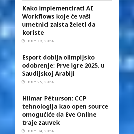
Kako implementirati AI
Workflows koje će vaši
umetnici zaista želeti da
koriste
JULY 18, 2024
Esport dobija olimpijsko
odobrenje: Prve igre 2025. u
Saudijskoj Arabiji
JULY 25, 2024
Hilmar Péturson: CCP
tehnologija kao open source
omogućiće da Eve Online
traje zauvek
JULY 04, 2024