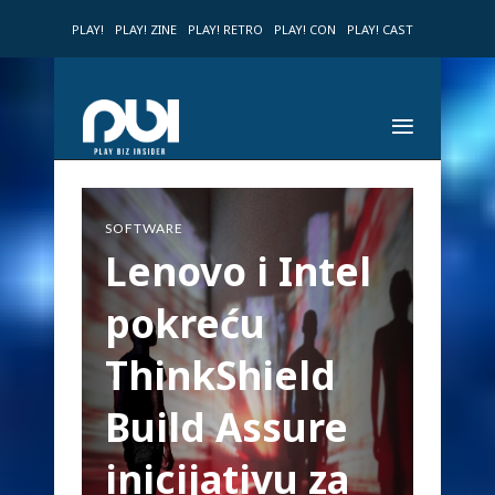
PLAY!
PLAY! ZINE
PLAY! RETRO
PLAY! CON
PLAY! CAST
SOFTWARE
Lenovo i Intel
pokreću
ThinkShield
Build Assure
inicijativu za