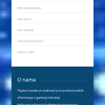
PROGRAMMING
PROJEKTI
SOFTWARE
UNCATEGORIZED
VIDEO IGRE
O nama
Playbiz Insider je istaknuti izvor profesionalnih
informacija o gaming industriji.
Naša posvećenost kvalitetnom novinarstvu