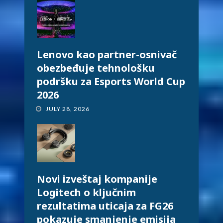
Lenovo kao partner-osnivač
obezbeđuje tehnološku
podršku za Esports World Cup
2026
JULY 28, 2026
Novi izveštaj kompanije
Logitech o ključnim
rezultatima uticaja za FG26
pokazuje smanjenje emisija