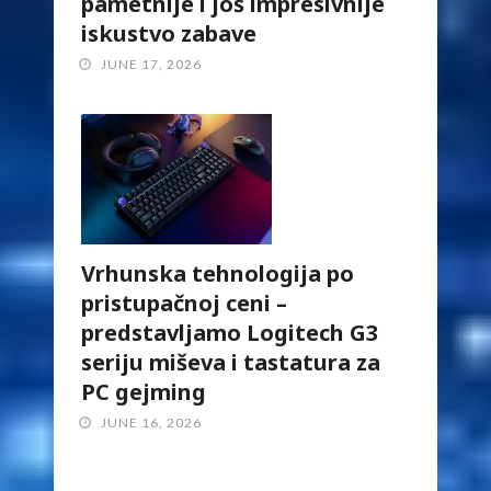
pametnije i još impresivnije
iskustvo zabave
JUNE 17, 2026
Vrhunska tehnologija po
pristupačnoj ceni –
predstavljamo Logitech G3
seriju miševa i tastatura za
PC gejming
JUNE 16, 2026